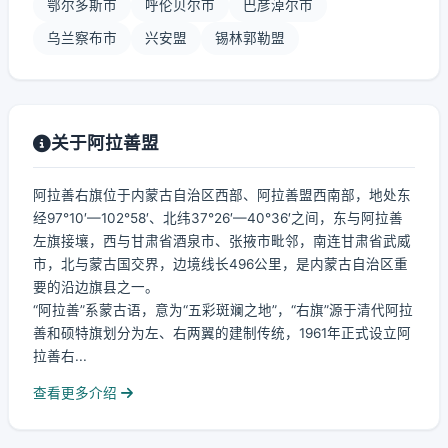
鄂尔多斯市
呼伦贝尔市
巴彦淖尔市
乌兰察布市
兴安盟
锡林郭勒盟
关于阿拉善盟
阿拉善右旗位于内蒙古自治区西部、阿拉善盟西南部，地处东
经97°10′—102°58′、北纬37°26′—40°36′之间，东与阿拉善
左旗接壤，西与甘肃省酒泉市、张掖市毗邻，南连甘肃省武威
市，北与蒙古国交界，边境线长496公里，是内蒙古自治区重
要的沿边旗县之一。
“阿拉善”系蒙古语，意为“五彩斑斓之地”，“右旗”源于清代阿拉
善和硕特旗划分为左、右两翼的建制传统，1961年正式设立阿
拉善右...
查看更多介绍