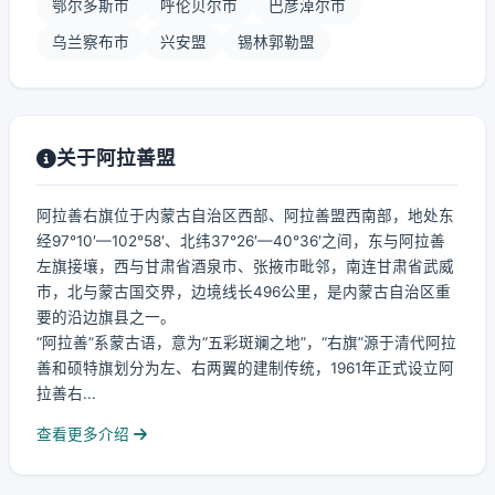
鄂尔多斯市
呼伦贝尔市
巴彦淖尔市
乌兰察布市
兴安盟
锡林郭勒盟
关于阿拉善盟
阿拉善右旗位于内蒙古自治区西部、阿拉善盟西南部，地处东
经97°10′—102°58′、北纬37°26′—40°36′之间，东与阿拉善
左旗接壤，西与甘肃省酒泉市、张掖市毗邻，南连甘肃省武威
市，北与蒙古国交界，边境线长496公里，是内蒙古自治区重
要的沿边旗县之一。
“阿拉善”系蒙古语，意为“五彩斑斓之地”，“右旗”源于清代阿拉
善和硕特旗划分为左、右两翼的建制传统，1961年正式设立阿
拉善右...
查看更多介绍