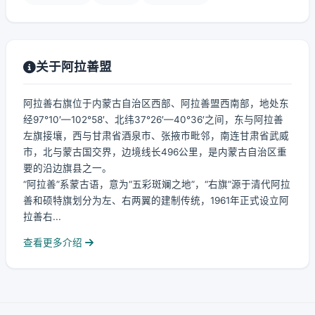
关于阿拉善盟
阿拉善右旗位于内蒙古自治区西部、阿拉善盟西南部，地处东
经97°10′—102°58′、北纬37°26′—40°36′之间，东与阿拉善
左旗接壤，西与甘肃省酒泉市、张掖市毗邻，南连甘肃省武威
市，北与蒙古国交界，边境线长496公里，是内蒙古自治区重
要的沿边旗县之一。
“阿拉善”系蒙古语，意为“五彩斑斓之地”，“右旗”源于清代阿拉
善和硕特旗划分为左、右两翼的建制传统，1961年正式设立阿
拉善右...
查看更多介绍