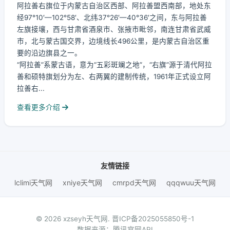
阿拉善右旗位于内蒙古自治区西部、阿拉善盟西南部，地处东
经97°10′—102°58′、北纬37°26′—40°36′之间，东与阿拉善
左旗接壤，西与甘肃省酒泉市、张掖市毗邻，南连甘肃省武威
市，北与蒙古国交界，边境线长496公里，是内蒙古自治区重
要的沿边旗县之一。
“阿拉善”系蒙古语，意为“五彩斑斓之地”，“右旗”源于清代阿拉
善和硕特旗划分为左、右两翼的建制传统，1961年正式设立阿
拉善右...
查看更多介绍
友情链接
lclimi天气网
xniye天气网
cmrpd天气网
qqqwuu天气网
© 2026 xzseyh天气网.
晋ICP备2025055850号-1
数据来源：腾讯官网API