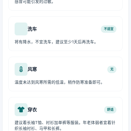
感冒可能引发的过敏。
洗车
不适宜
将有降水，不宜洗车，建议至少1天后再洗车。
风寒
无
温度未达到风寒所需的低温，稍作防寒准备即可。
穿衣
舒适
建议着长袖T恤、衬衫加单裤等服装。年老体弱者宜着针
织长袖衬衫、马甲和长裤。