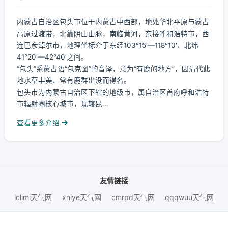
内蒙古自治区包头市位于内蒙古中西部，地处华北平原与蒙古
高原过渡带，北靠阴山山脉，南临黄河，东接呼和浩特市，西
连巴彦淖尔市，地理坐标介于东经103°15′—118°10′、北纬
41°20′—42°40′之间。
“包头”系蒙古语“包克图”的音译，意为“有鹿的地方”，因清代此
地水草丰美、常有鹿群出没而得名。
包头市为内蒙古自治区下辖的地级市，属自治区首府呼和浩特
市辐射圈核心城市，现辖昆...
查看更多介绍
友情链接
lclimi天气网
xniye天气网
cmrpd天气网
qqqwuu天气网