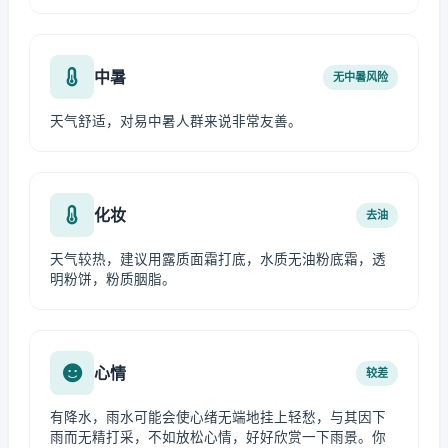
中暑
无中暑风险
天气舒适，对易中暑人群来说非常友善。
化妆
去油
天气较热，建议用露质面霜打底，水质无油粉底霜，透
明粉饼，粉质胭脂。
心情
较差
有降水，雨水可能会使心绪无端地挂上轻愁，与其因下
雨而无精打采，不如放松心情，好好欣赏一下雨景。你