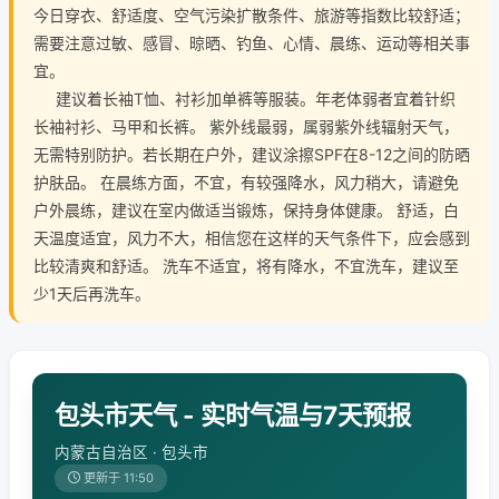
今日穿衣、舒适度、空气污染扩散条件、旅游等指数比较舒适；
需要注意过敏、感冒、晾晒、钓鱼、心情、晨练、运动等相关事
宜。
建议着长袖T恤、衬衫加单裤等服装。年老体弱者宜着针织
长袖衬衫、马甲和长裤。 紫外线最弱，属弱紫外线辐射天气，
无需特别防护。若长期在户外，建议涂擦SPF在8-12之间的防晒
护肤品。 在晨练方面，不宜，有较强降水，风力稍大，请避免
户外晨练，建议在室内做适当锻炼，保持身体健康。 舒适，白
天温度适宜，风力不大，相信您在这样的天气条件下，应会感到
比较清爽和舒适。 洗车不适宜，将有降水，不宜洗车，建议至
少1天后再洗车。
包头市天气 - 实时气温与7天预报
内蒙古自治区 · 包头市
更新于 11:50