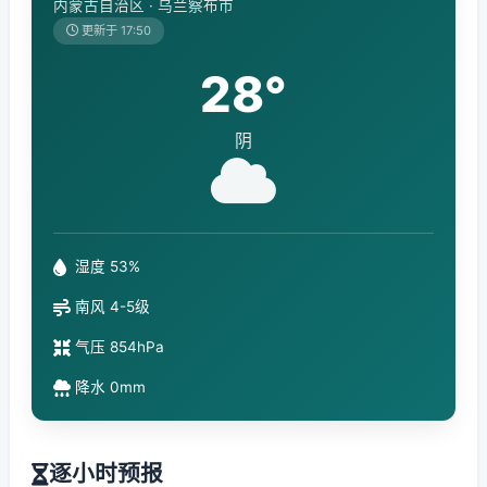
内蒙古自治区 · 乌兰察布市
更新于 17:50
28°
阴
湿度 53%
南风 4-5级
气压 854hPa
降水 0mm
逐小时预报