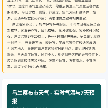
湿度53%， 空气质量优， 紫外线强度很强。 昼夜温差达
10℃，湿度伴随气温波动较大，需重点关注天气对生活各方面
的影响。 今日穿衣、感冒、舒适度、空气污染扩散条件、旅
游、交通等指数比较舒适； 需要注意过敏等相关事宜。
建议着薄外套、开衫牛仔衫裤等服装。年老体弱者应适当添
加衣物，宜着夹克衫、薄毛衣等。 紫外线很强，紫外线辐射极
强，建议涂擦SPF20以上、PA++的防晒护肤品，尽量避免暴露
于日光下。 在晨练方面，较适宜，早晨气象条件较适宜晨练，
但风力稍大，晨练时请注意选择避风的地点，避免迎风锻炼。
舒适，白天温度适宜，风力不大，相信您在这样的天气条件下，
应会感到比较清爽和舒适。 洗车不适宜，将有降水，不宜洗
车，建议至少1天后再洗车。
乌兰察布市天气 - 实时气温与7天预
报