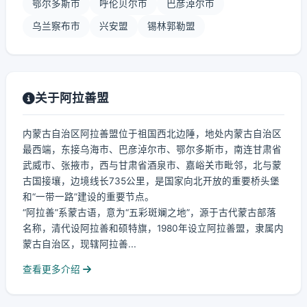
鄂尔多斯市
呼伦贝尔市
巴彦淖尔市
乌兰察布市
兴安盟
锡林郭勒盟
关于阿拉善盟
内蒙古自治区阿拉善盟位于祖国西北边陲，地处内蒙古自治区
最西端，东接乌海市、巴彦淖尔市、鄂尔多斯市，南连甘肃省
武威市、张掖市，西与甘肃省酒泉市、嘉峪关市毗邻，北与蒙
古国接壤，边境线长735公里，是国家向北开放的重要桥头堡
和“一带一路”建设的重要节点。
“阿拉善”系蒙古语，意为“五彩斑斓之地”，源于古代蒙古部落
名称，清代设阿拉善和硕特旗，1980年设立阿拉善盟，隶属内
蒙古自治区，现辖阿拉善...
查看更多介绍