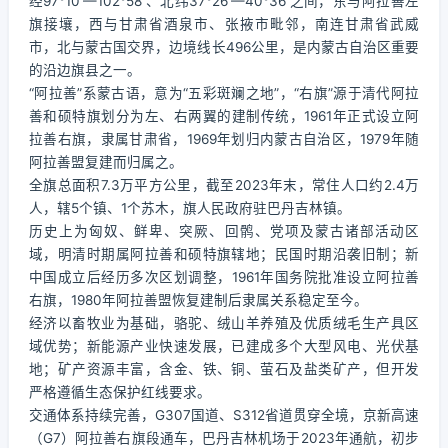
经97°10′—102°58′、北纬37°26′—40°36′之间，东与阿拉善左
旗接壤，西与甘肃省酒泉市、张掖市毗邻，南连甘肃省武威
市，北与蒙古国交界，边境线长496公里，是内蒙古自治区重要
的沿边旗县之一。
“阿拉善”系蒙古语，意为“五彩斑斓之地”，“右旗”源于清代阿拉
善和硕特旗划分为左、右两翼的建制传统，1961年正式设立阿
拉善右旗，隶属甘肃省，1969年划归内蒙古自治区，1979年随
阿拉善盟复建而归属之。
全旗总面积7.3万平方公里，截至2023年末，常住人口约2.4万
人，辖5个镇、1个苏木，旗人民政府驻巴丹吉林镇。
历史上为匈奴、鲜卑、突厥、回鹘、党项及蒙古诸部活动区
域，明清时期属阿拉善和硕特旗辖地；民国时期沿袭旧制；新
中国成立后经历多次区划调整，1961年国务院批准设立阿拉善
右旗，1980年阿拉善盟恢复建制后隶属关系稳定至今。
经济以畜牧业为基础，骆驼、绒山羊养殖及优质绒毛生产具区
域优势；新能源产业快速发展，已建成多个大型风电、光伏基
地；矿产资源丰富，含金、铁、铜、萤石及盐类矿产，但开发
严格遵循生态保护红线要求。
交通体系持续完善，G307国道、S312省道贯穿全境，京新高速
（G7）阿拉善右旗段通车，巴丹吉林机场于2023年通航，初步