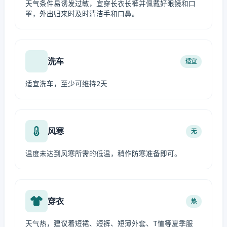
天气条件易诱发过敏，宜穿长衣长裤并佩戴好眼镜和口
罩，外出归来时及时清洁手和口鼻。
洗车
适宜
适宜洗车，至少可维持2天
风寒
无
温度未达到风寒所需的低温，稍作防寒准备即可。
穿衣
热
天气热，建议着短裙、短裤、短薄外套、T恤等夏季服