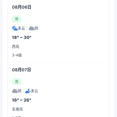
08月06日
优
多云
|
阴
18° ~ 30°
西风
3-4级
08月07日
优
阴
|
多云
16° ~ 26°
东南风