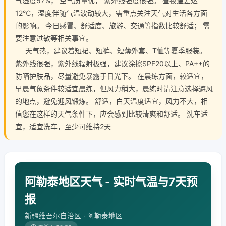
气湿度57%， 空气质量优， 紫外线强度很强。 昼夜温差达
12℃，湿度伴随气温波动较大，需重点关注天气对生活各方面
的影响。 今日感冒、舒适度、旅游、交通等指数比较舒适； 需
要注意过敏等相关事宜。
天气热，建议着短裙、短裤、短薄外套、T恤等夏季服装。
紫外线很强，紫外线辐射极强，建议涂擦SPF20以上、PA++的
防晒护肤品，尽量避免暴露于日光下。 在晨练方面，较适宜，
早晨气象条件较适宜晨练，但风力稍大，晨练时请注意选择避风
的地点，避免迎风锻炼。 舒适，白天温度适宜，风力不大，相
信您在这样的天气条件下，应会感到比较清爽和舒适。 洗车适
宜，适宜洗车，至少可维持2天
阿勒泰地区天气 - 实时气温与7天预
报
新疆维吾尔自治区 · 阿勒泰地区