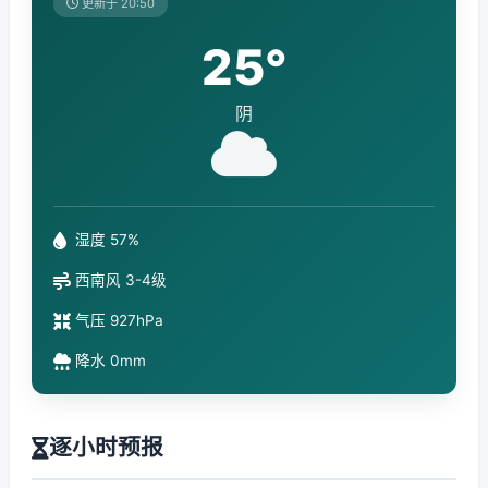
更新于 20:50
25°
阴
湿度 57%
西南风 3-4级
气压 927hPa
降水 0mm
逐小时预报