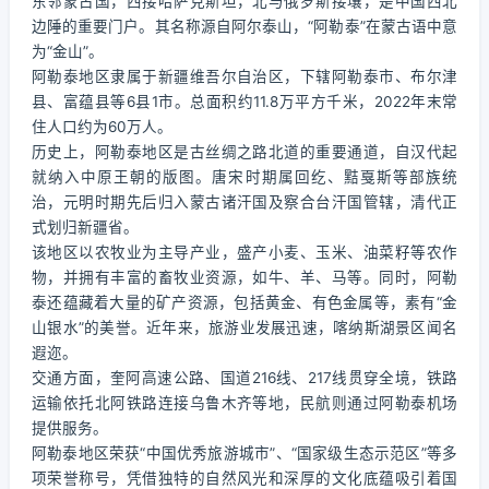
东邻蒙古国，西接哈萨克斯坦，北与俄罗斯接壤，是中国西北
边陲的重要门户。其名称源自阿尔泰山，“阿勒泰”在蒙古语中意
为“金山”。
阿勒泰地区隶属于新疆维吾尔自治区，下辖阿勒泰市、布尔津
县、富蕴县等6县1市。总面积约11.8万平方千米，2022年末常
住人口约为60万人。
历史上，阿勒泰地区是古丝绸之路北道的重要通道，自汉代起
就纳入中原王朝的版图。唐宋时期属回纥、黠戛斯等部族统
治，元明时期先后归入蒙古诸汗国及察合台汗国管辖，清代正
式划归新疆省。
该地区以农牧业为主导产业，盛产小麦、玉米、油菜籽等农作
物，并拥有丰富的畜牧业资源，如牛、羊、马等。同时，阿勒
泰还蕴藏着大量的矿产资源，包括黄金、有色金属等，素有“金
山银水”的美誉。近年来，旅游业发展迅速，喀纳斯湖景区闻名
遐迩。
交通方面，奎阿高速公路、国道216线、217线贯穿全境，铁路
运输依托北阿铁路连接乌鲁木齐等地，民航则通过阿勒泰机场
提供服务。
阿勒泰地区荣获“中国优秀旅游城市”、“国家级生态示范区”等多
项荣誉称号，凭借独特的自然风光和深厚的文化底蕴吸引着国