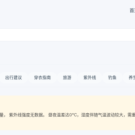
首
出行建议
穿衣指南
旅游
紫外线
钓鱼
养
空气质量， 紫外线强度无数据。 昼夜温差达0℃，湿度伴随气温波动较大，