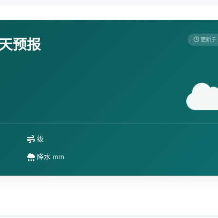
7天预报
更新于 
级
降水 mm