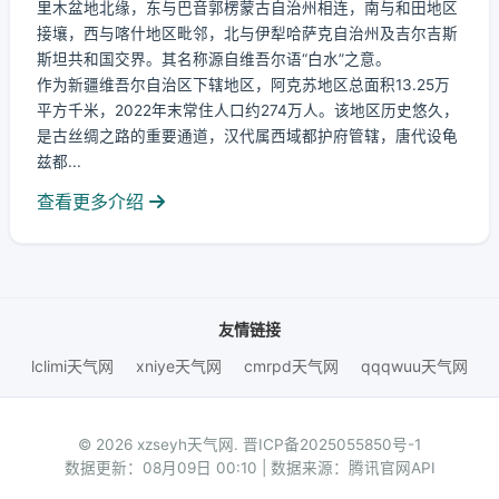
里木盆地北缘，东与巴音郭楞蒙古自治州相连，南与和田地区
接壤，西与喀什地区毗邻，北与伊犁哈萨克自治州及吉尔吉斯
斯坦共和国交界。其名称源自维吾尔语“白水”之意。
作为新疆维吾尔自治区下辖地区，阿克苏地区总面积13.25万
平方千米，2022年末常住人口约274万人。该地区历史悠久，
是古丝绸之路的重要通道，汉代属西域都护府管辖，唐代设龟
兹都...
查看更多介绍
友情链接
lclimi天气网
xniye天气网
cmrpd天气网
qqqwuu天气网
© 2026 xzseyh天气网.
晋ICP备2025055850号-1
数据更新：08月09日 00:10 | 数据来源：腾讯官网API