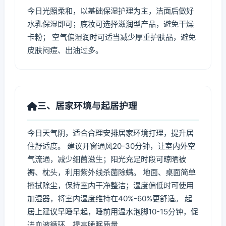
今日光照柔和，以基础保湿护理为主，洁面后做好
水乳保湿即可；底妆可选择滋润型产品，避免干燥
卡粉； 空气偏湿润时可适当减少厚重护肤品，避免
皮肤闷痘、出油过多。
三、居家环境与起居护理
今日天气阴，适合合理安排居家环境打理，提升居
住舒适度。 建议开窗通风20-30分钟，让室内外空
气流通，减少细菌滋生；阳光充足时段可晾晒被
褥、枕头，利用紫外线杀菌除螨。 地面、桌面简单
擦拭除尘，保持室内干净整洁；湿度偏低时可使用
加湿器，将室内湿度维持在40%-60%更舒适。 起
居上建议早睡早起，睡前用温水泡脚10-15分钟，促
进血液循环，提高睡眠质量。