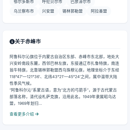
鄂尔多斯市
呼伦贝尔市
巴彦淖尔市
乌兰察布市
兴安盟
锡林郭勒盟
阿拉善盟
关于赤峰市
阿鲁科尔沁旗位于内蒙古自治区东部、赤峰市东北部，地处大
兴安岭南段东麓，西邻巴林左旗，东接通辽市扎鲁特旗，南连
翁牛特旗，北靠锡林郭勒盟西乌珠穆沁旗，地理坐标介于东经
118°47′—121°36′、北纬43°21′—45°24′之间，属中温带大陆
性季风气候。
“阿鲁科尔沁”系蒙古语，意为“北方的弓箭手”，源于古代蒙古
部落名称，清代设札萨克旗，沿用此名。1949年隶属昭乌达
盟，1969年划归...
查看更多介绍