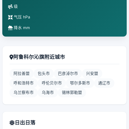
级
气压 hPa
降水 mm
阿鲁科尔沁旗附近城市
阿拉善盟
包头市
巴彦淖尔市
兴安盟
呼和浩特市
呼伦贝尔市
鄂尔多斯市
通辽市
乌兰察布市
乌海市
锡林郭勒盟
日出日落