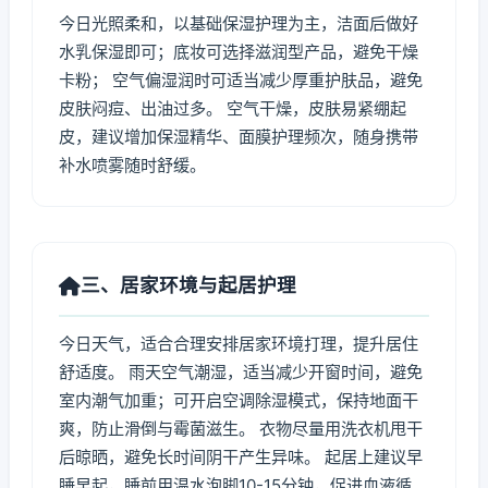
今日光照柔和，以基础保湿护理为主，洁面后做好
水乳保湿即可；底妆可选择滋润型产品，避免干燥
卡粉； 空气偏湿润时可适当减少厚重护肤品，避免
皮肤闷痘、出油过多。 空气干燥，皮肤易紧绷起
皮，建议增加保湿精华、面膜护理频次，随身携带
补水喷雾随时舒缓。
三、居家环境与起居护理
今日天气，适合合理安排居家环境打理，提升居住
舒适度。 雨天空气潮湿，适当减少开窗时间，避免
室内潮气加重；可开启空调除湿模式，保持地面干
爽，防止滑倒与霉菌滋生。 衣物尽量用洗衣机甩干
后晾晒，避免长时间阴干产生异味。 起居上建议早
睡早起，睡前用温水泡脚10-15分钟，促进血液循