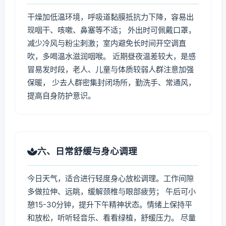
干燥加低温环境，呼吸道黏膜抵抗力下降，容易出
现咽干、咳嗽、鼻塞等不适； 外出时可佩戴口罩，
减少冷风与粉尘刺激；室内避免长时间开空调直
吹，多喝温水滋润咽喉。 近期昼夜温差较大，是感
冒易发时段，老人、儿童与体质较弱人群注意加强
保暖， 少去人群密集封闭场所，勤洗手、常通风，
提高自身防护意识。
六、日常舒缓与身心调理
今日天气，适合进行轻度身心放松调理。工作间隙
多做拉伸、远眺，缓解颈椎与眼部疲劳； 午后可小
憩15-30分钟，提升下午精神状态。情绪上保持平
和放松，听听轻音乐、看看绿植，舒缓压力。 尽量