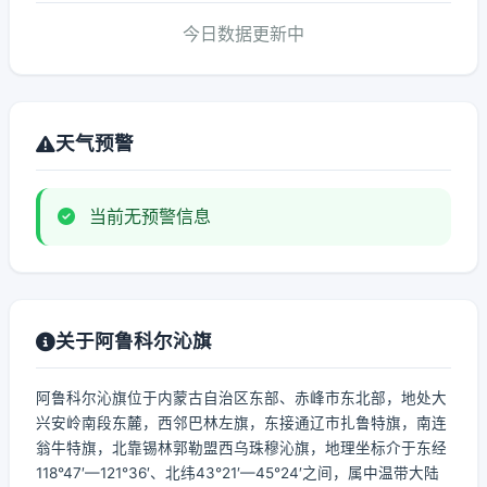
今日数据更新中
天气预警
当前无预警信息
关于阿鲁科尔沁旗
阿鲁科尔沁旗位于内蒙古自治区东部、赤峰市东北部，地处大
兴安岭南段东麓，西邻巴林左旗，东接通辽市扎鲁特旗，南连
翁牛特旗，北靠锡林郭勒盟西乌珠穆沁旗，地理坐标介于东经
118°47′—121°36′、北纬43°21′—45°24′之间，属中温带大陆