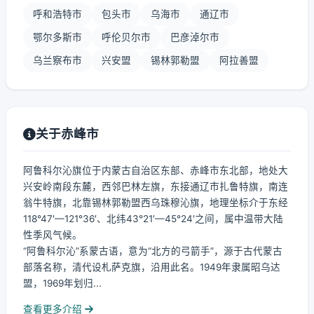
呼和浩特市
包头市
乌海市
通辽市
鄂尔多斯市
呼伦贝尔市
巴彦淖尔市
乌兰察布市
兴安盟
锡林郭勒盟
阿拉善盟
关于赤峰市
阿鲁科尔沁旗位于内蒙古自治区东部、赤峰市东北部，地处大
兴安岭南段东麓，西邻巴林左旗，东接通辽市扎鲁特旗，南连
翁牛特旗，北靠锡林郭勒盟西乌珠穆沁旗，地理坐标介于东经
118°47′—121°36′、北纬43°21′—45°24′之间，属中温带大陆
性季风气候。
“阿鲁科尔沁”系蒙古语，意为“北方的弓箭手”，源于古代蒙古
部落名称，清代设札萨克旗，沿用此名。1949年隶属昭乌达
盟，1969年划归...
查看更多介绍