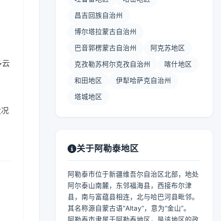
昌吉回族自治州
博尔塔拉蒙古自治州
巴音郭楞蒙古自治州
阿克苏地区
多云
克孜勒苏柯尔克孜自治州
喀什地区
和田地区
伊犁哈萨克自治州
塔城地区
状况
关于阿勒泰地区
阿勒泰市位于新疆维吾尔自治区北部，地处
阿尔泰山南麓，东邻福海县，西接布尔津
县，南与富蕴县相连，北与哈巴河县毗邻。
其名称源自蒙古语“Altay”，意为“金山”。
阿勒泰市隶属于阿勒泰地区，是该地区的政