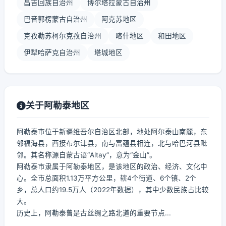
昌吉回族自治州
博尔塔拉蒙古自治州
巴音郭楞蒙古自治州
阿克苏地区
克孜勒苏柯尔克孜自治州
喀什地区
和田地区
伊犁哈萨克自治州
塔城地区
关于阿勒泰地区
阿勒泰市位于新疆维吾尔自治区北部，地处阿尔泰山南麓，东
邻福海县，西接布尔津县，南与富蕴县相连，北与哈巴河县毗
邻。其名称源自蒙古语“Altay”，意为“金山”。
阿勒泰市隶属于阿勒泰地区，是该地区的政治、经济、文化中
心。全市总面积1.13万平方公里，辖4个街道、6个镇、2个
乡，总人口约19.5万人（2022年数据），其中少数民族占比较
大。
历史上，阿勒泰曾是古丝绸之路北道的重要节点...