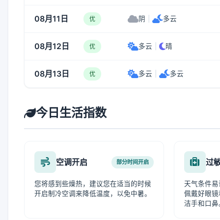
08月11日
阴
|
多云
优
08月12日
多云
|
晴
优
08月13日
多云
|
多云
优
今日生活指数
空调开启
过
部分时间开启
您将感到些燥热，建议您在适当的时候
天气条件易
开启制冷空调来降低温度，以免中暑。
佩戴好眼镜
洁手和口鼻