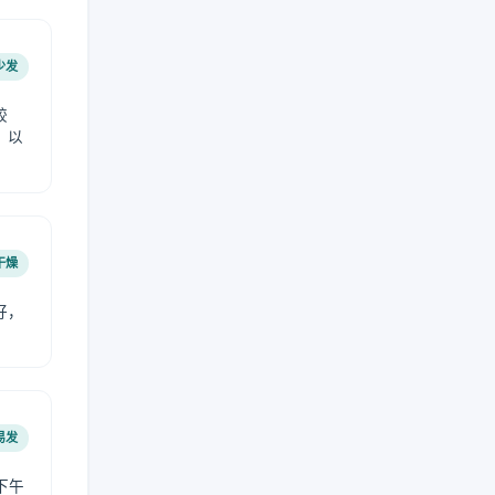
少发
较
，以
干燥
好，
。
易发
下午