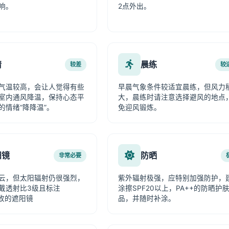
响。
2点外出。
情
晨练
较差
较
气温较高，会让人觉得有些
早晨气象条件较适宜晨练，但风力
室内通风降温，保持心态平
大，晨练时请注意选择避风的地点
的情绪“降降温”。
免迎风锻炼。
阳镜
防晒
非常必要
云，但太阳辐射仍很强烈，
紫外辐射极强，应特别加强防护，
戴透射比3级且标注
涂擦SPF20以上，PA++的防晒护
吸收的遮阳镜
品，并随时补涂。