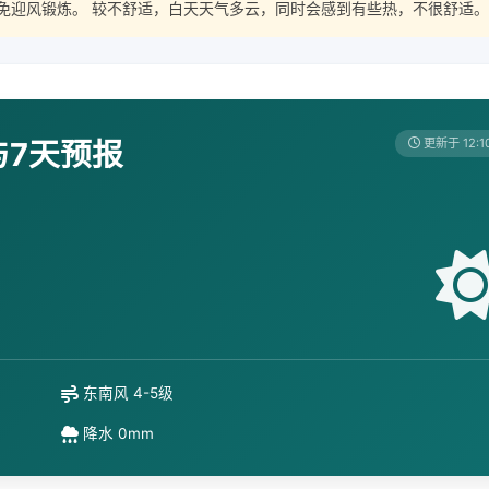
免迎风锻炼。 较不舒适，白天天气多云，同时会感到有些热，不很舒适。
与7天预报
更新于 12:1
东南风 4-5级
降水 0mm