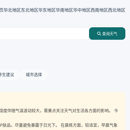
页
华北地区
东北地区
华东地区
华南地区
华中地区
西南地区
西北地区
查询天气
养生建议
城市选择
0℃，湿度伴随气温波动较大，需重点关注天气对生活各方面的影响。 今
晒护肤品，尽量避免暴露于日光下。 在晨练方面，较适宜，早晨气象