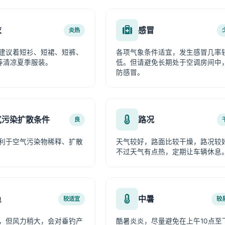
衣
感冒
炎热
建议着短衫、短裙、短裤、
各项气象条件适宜，发生感冒几率
等清凉夏季服装。
低。但请避免长期处于空调房间中
防感冒。
气污染扩散条件
路况
良
利于空气污染物稀释、扩散
天气较好，路面比较干燥，路况较
不过天气有点热，定期让车辆休息
鱼
中暑
较适宜
较
，但风力稍大，会对垂钓产
酷暑炎炎，尽量避免在上午10点至