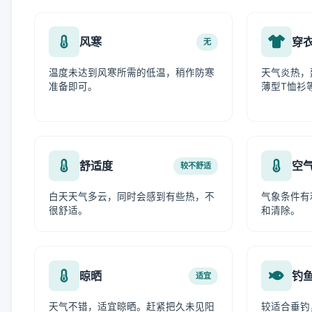
风寒
穿
无
温度未达到风寒所需的低温，稍作防寒
天气炎热，
准备即可。
薄型T恤衫
舒适度
空
较不舒适
白天天气多云，同时会感到有些热，不
气象条件有
很舒适。
和清除。
晾晒
钓
适宜
天气不错，适宜晾晒。赶紧把久未见阳
较适合垂钓