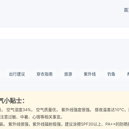
首
出行建议
穿衣指南
旅游
紫外线
钓鱼
天气小贴士：
4-5级， 空气湿度34%， 空气质量优， 紫外线强度很强。 昼夜温差达1
要注意过敏、中暑、心情等相关事宜。
 紫外线很强，紫外线辐射极强，建议涂擦SPF20以上、PA++的防