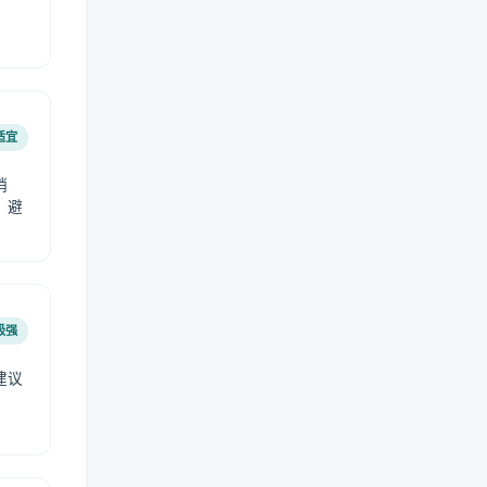
适宜
稍
，避
极强
建议
肤