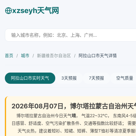
xzseyh天气网
首页
/
城市
/
新疆维吾尔自治区
/
阿拉山口市天气详情
阿拉山口市实时天气
3天预报
7天预报
空气质量
2026年08月07日，博尔塔拉蒙古自治州
博尔塔拉蒙古自治州今日天气
晴
， 气温22~32℃， 东南风
日感冒、舒适度、空气污染扩散条件、交通等指数比较舒适； 需
天气炎热，建议着短衫、短裙、短裤、薄型T恤衫等清凉夏季服装。