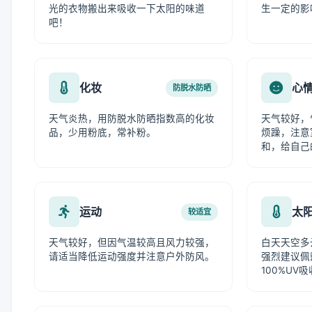
光的衣物搬出来吸收一下太阳的味道
生一定的影
吧！
化妆
心
防脱水防晒
天气炎热，用防脱水防晒指数高的化妆
天气较好，
品，少用粉底，常补粉。
烦躁，注意
和，给自己
运动
太
较适宜
天气较好，但因气温较高且风力较强，
白天天空多
请适当降低运动强度并注意户外防风。
强烈建议佩
100%UV