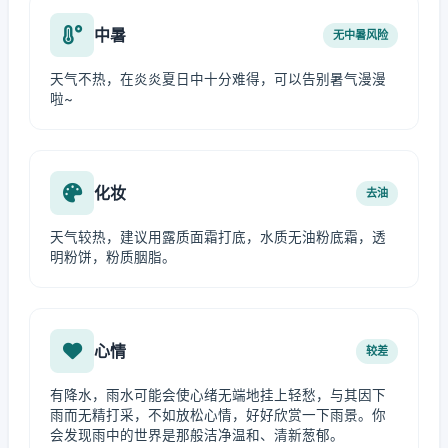
中暑
无中暑风险
天气不热，在炎炎夏日中十分难得，可以告别暑气漫漫
啦~
化妆
去油
天气较热，建议用露质面霜打底，水质无油粉底霜，透
明粉饼，粉质胭脂。
心情
较差
有降水，雨水可能会使心绪无端地挂上轻愁，与其因下
雨而无精打采，不如放松心情，好好欣赏一下雨景。你
会发现雨中的世界是那般洁净温和、清新葱郁。