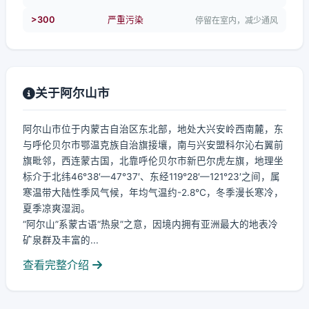
>300
严重污染
停留在室内，减少通风
关于阿尔山市
阿尔山市位于内蒙古自治区东北部，地处大兴安岭西南麓，东
与呼伦贝尔市鄂温克族自治旗接壤，南与兴安盟科尔沁右翼前
旗毗邻，西连蒙古国，北靠呼伦贝尔市新巴尔虎左旗，地理坐
标介于北纬46°38′—47°37′、东经119°28′—121°23′之间，属
寒温带大陆性季风气候，年均气温约-2.8℃，冬季漫长寒冷，
夏季凉爽湿润。
“阿尔山”系蒙古语“热泉”之意，因境内拥有亚洲最大的地表冷
矿泉群及丰富的...
查看完整介绍