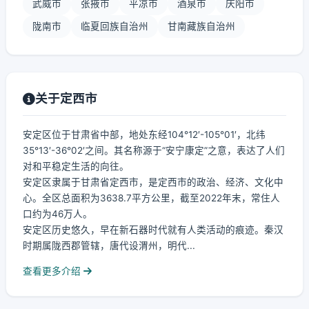
武威市
张掖市
平凉市
酒泉市
庆阳市
陇南市
临夏回族自治州
甘南藏族自治州
关于定西市
安定区位于甘肃省中部，地处东经104°12′-105°01′，北纬
35°13′-36°02′之间。其名称源于“安宁康定”之意，表达了人们
对和平稳定生活的向往。
安定区隶属于甘肃省定西市，是定西市的政治、经济、文化中
心。全区总面积为3638.7平方公里，截至2022年末，常住人
口约为46万人。
安定区历史悠久，早在新石器时代就有人类活动的痕迹。秦汉
时期属陇西郡管辖，唐代设渭州，明代...
查看更多介绍