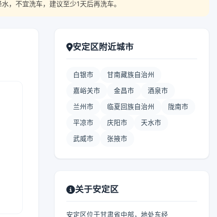
降水，不宜洗车，建议至少1天后再洗车。
安定区附近城市
白银市
甘南藏族自治州
嘉峪关市
金昌市
酒泉市
兰州市
临夏回族自治州
陇南市
平凉市
庆阳市
天水市
武威市
张掖市
关于安定区
安定区位于甘肃省中部，地处东经