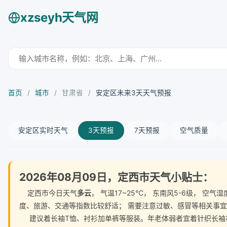
xzseyh天气网
首页
/
城市
/
甘肃省
/
安定区未来3天天气预报
安定区实时天气
3天预报
7天预报
空气质量
2026年08月09日，定西市天气小贴士：
定西市今日天气
多云
， 气温17~25℃， 东南风5-6级， 
度、旅游、交通等指数比较舒适； 需要注意过敏、感冒等相关事
建议着长袖T恤、衬衫加单裤等服装。年老体弱者宜着针织长袖衬衫