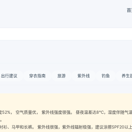
首
出行建议
穿衣指南
旅游
紫外线
钓鱼
养生
空气湿度52%， 空气质量优， 紫外线强度很强。 昼夜温差达8℃，湿度伴
宜。
、马甲和长裤。 紫外线很强，紫外线辐射极强，建议涂擦SPF20以上