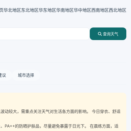
页
华北地区
东北地区
华东地区
华南地区
华中地区
西南地区
西北地区
查询天气
建议
城市选择
随气温波动较大，需重点关注天气对生活各方面的影响。 今日穿衣、舒适
、PA++的防晒护肤品，尽量避免暴露于日光下。 在晨练方面，适