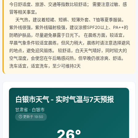
今日舒适度、旅游、交通等指数比较舒适； 需要注意过敏、感
冒等相关事宜。
天气热，建议着短裙、短裤、短薄外套、T恤等夏季服装。
紫外线很强，紫外线辐射极强，建议涂擦SPF20以上、PA++的
防晒护肤品，尽量避免暴露于日光下。 在晨练方面，较适宜，
早晨气象条件较适宜晨练，但风力稍大，晨练时请注意选择避风
的地点，避免迎风锻炼。 较舒适，白天天气晴好，同时较大的
空气湿度，会使您在午后略感闷热，但早晚仍很凉爽、舒适。
洗车适宜，适宜洗车，至少可维持2天
白银市天气 - 实时气温与7天预报
甘肃省 · 白银市
更新于 19:50
26°