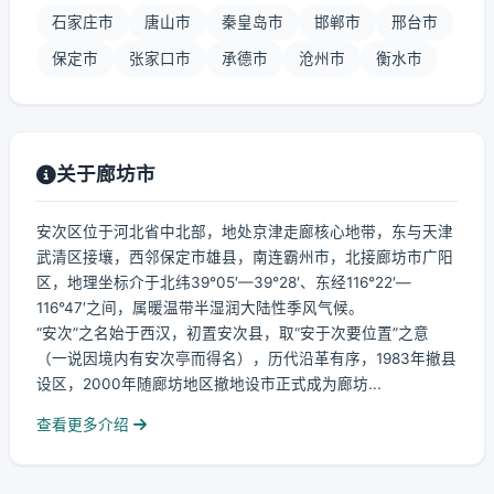
石家庄市
唐山市
秦皇岛市
邯郸市
邢台市
保定市
张家口市
承德市
沧州市
衡水市
关于廊坊市
安次区位于河北省中北部，地处京津走廊核心地带，东与天津
武清区接壤，西邻保定市雄县，南连霸州市，北接廊坊市广阳
区，地理坐标介于北纬39°05′—39°28′、东经116°22′—
116°47′之间，属暖温带半湿润大陆性季风气候。
“安次”之名始于西汉，初置安次县，取“安于次要位置”之意
（一说因境内有安次亭而得名），历代沿革有序，1983年撤县
设区，2000年随廊坊地区撤地设市正式成为廊坊...
查看更多介绍