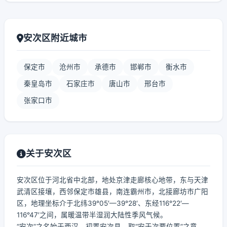
安次区附近城市
保定市
沧州市
承德市
邯郸市
衡水市
秦皇岛市
石家庄市
唐山市
邢台市
张家口市
关于安次区
安次区位于河北省中北部，地处京津走廊核心地带，东与天津
武清区接壤，西邻保定市雄县，南连霸州市，北接廊坊市广阳
区，地理坐标介于北纬39°05′—39°28′、东经116°22′—
116°47′之间，属暖温带半湿润大陆性季风气候。
“安次”之名始于西汉，初置安次县，取“安于次要位置”之意