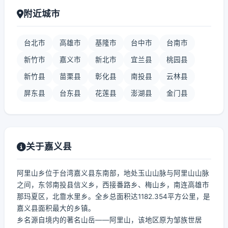
附近城市
台北市
高雄市
基隆市
台中市
台南市
新竹市
嘉义市
新北市
宜兰县
桃园县
新竹县
苗栗县
彰化县
南投县
云林县
屏东县
台东县
花莲县
澎湖县
金门县
关于嘉义县
阿里山乡位于台湾嘉义县东南部，地处玉山山脉与阿里山山脉
之间，东邻南投县信义乡，西接番路乡、梅山乡，南连高雄市
那玛夏区，北靠水里乡。全乡总面积达1182.354平方公里，是
嘉义县面积最大的乡镇。
乡名源自境内的著名山岳——阿里山，该地区原为邹族世居