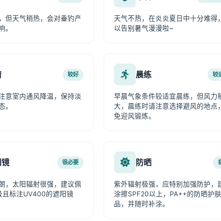
，但天气稍热，会对垂钓产
天气不热，在炎炎夏日中十分难得
响。
以告别暑气漫漫啦~
情
晨练
较好
较
注意室内通风降温，保持淡
早晨气象条件较适宜晨练，但风力
态。
大，晨练时请注意选择避风的地点
免迎风锻炼。
阳镜
防晒
很必要
朗，太阳辐射很强，建议佩
紫外辐射极强，应特别加强防护，
级且标注UV400的遮阳镜
涂擦SPF20以上，PA++的防晒护
品，并随时补涂。