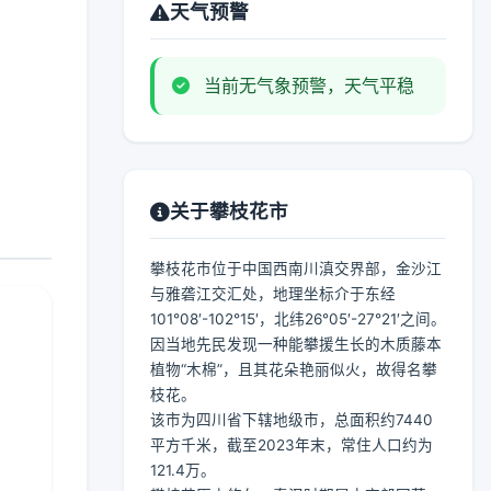
天气预警
当前无气象预警，天气平稳
关于攀枝花市
攀枝花市位于中国西南川滇交界部，金沙江
与雅砻江交汇处，地理坐标介于东经
101°08′-102°15′，北纬26°05′-27°21′之间。
因当地先民发现一种能攀援生长的木质藤本
植物“木棉”，且其花朵艳丽似火，故得名攀
枝花。
该市为四川省下辖地级市，总面积约7440
平方千米，截至2023年末，常住人口约为
121.4万。