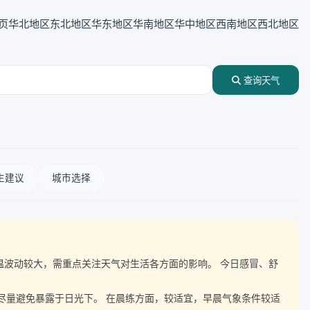
页
华北地区
东北地区
华东地区
华南地区
华中地区
西南地区
西北地区
查询天气
生建议
城市选择
伴随气温波动较大，需重点关注天气对生活各方面的影响。 今日感冒、舒
，尽量避免暴露于日光下。 在晨练方面，较适宜，早晨气象条件较适