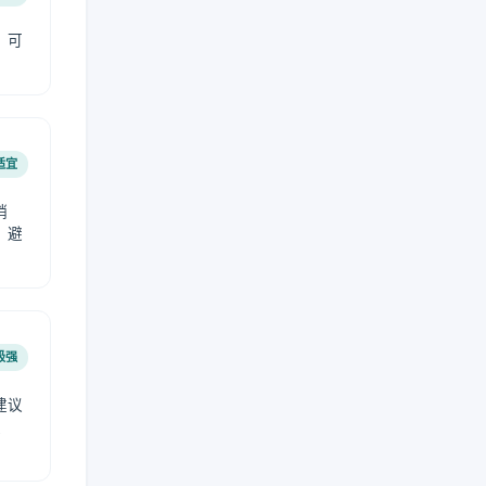
，可
适宜
稍
，避
极强
建议
肤