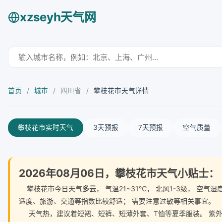
xzseyh天气网
首页
/
城市
/
四川省
/
攀枝花市天气详情
攀枝花市实时天气
3天预报
7天预报
空气质量
2026年08月06日，攀枝花市天气小贴士：
攀枝花市今日天气
多云
， 气温21~31℃， 北风1-3级， 
适度、旅游、交通等指数比较舒适； 需要注意过敏等相关事宜。
天气热，建议着短裙、短裤、短薄外套、T恤等夏季服装。 紫外线