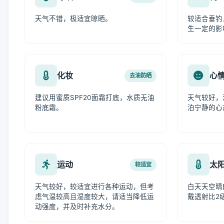
天气不错，极适宜晾晒。
较适合垂钓
生一定的影
化妆
心
去油防晒
建议用蜜质SPF20面霜打底，水质无油
天气较好，
粉底霜。
泊宁静的心
运动
太
较适宜
天气较好，较适宜进行各种运动，但考
白天天空晴
虑气温较高且湿度较大，请适当降低运
戴透射比2
动强度，并及时补充水分。