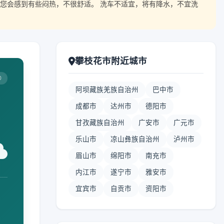
您会感到有些闷热，不很舒适。 洗车不适宜，将有降水，不宜洗
攀枝花市附近城市
0
阿坝藏族羌族自治州
巴中市
成都市
达州市
德阳市
甘孜藏族自治州
广安市
广元市
乐山市
凉山彝族自治州
泸州市
眉山市
绵阳市
南充市
内江市
遂宁市
雅安市
宜宾市
自贡市
资阳市