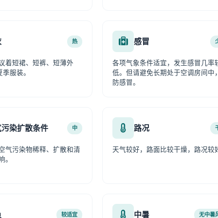
衣
感冒
热
议着短裙、短裤、短薄外
各项气象条件适宜，发生感冒几率
夏季服装。
低。但请避免长期处于空调房间中
防感冒。
气污染扩散条件
路况
中
空气污染物稀释、扩散和清
天气较好，路面比较干燥，路况较
响。
鱼
中暑
较适宜
无中暑