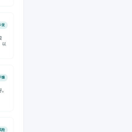
少发
较
，以
干燥
好。
风险