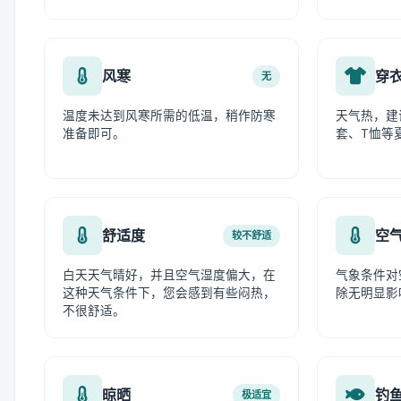
风寒
穿
无
温度未达到风寒所需的低温，稍作防寒
天气热，建
准备即可。
套、T恤等
舒适度
空
较不舒适
白天天气晴好，并且空气湿度偏大，在
气象条件对
这种天气条件下，您会感到有些闷热，
除无明显影
不很舒适。
晾晒
钓
极适宜