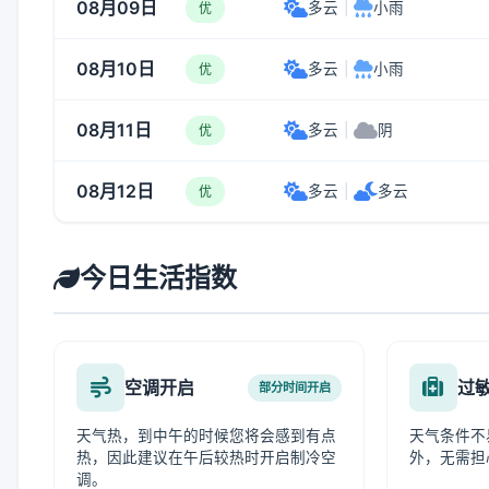
08月09日
多云
|
小雨
优
08月10日
多云
|
小雨
优
08月11日
多云
|
阴
优
08月12日
多云
|
多云
优
今日生活指数
空调开启
过
部分时间开启
天气热，到中午的时候您将会感到有点
天气条件不
热，因此建议在午后较热时开启制冷空
外，无需担
调。