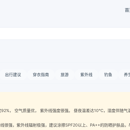
首
出行建议
穿衣指南
旅游
紫外线
钓鱼
养
空气湿度92%， 空气质量优， 紫外线强度很强。 昼夜温差达10℃，湿度
很强，紫外线辐射极强，建议涂擦SPF20以上、PA++的防晒护肤品