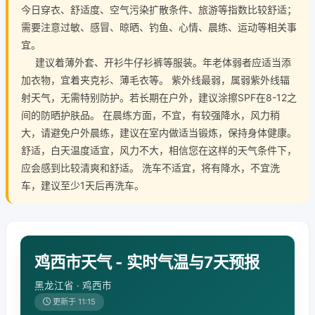
今日穿衣、舒适度、空气污染扩散条件、旅游等指数比较舒适；
需要注意过敏、感冒、晾晒、钓鱼、心情、晨练、运动等相关事
宜。
建议着薄外套、开衫牛仔衫裤等服装。年老体弱者应适当添
加衣物，宜着夹克衫、薄毛衣等。 紫外线最弱，属弱紫外线辐
射天气，无需特别防护。若长期在户外，建议涂擦SPF在8-12之
间的防晒护肤品。 在晨练方面，不宜，有较强降水，风力稍
大，请避免户外晨练，建议在室内做适当锻炼，保持身体健康。
舒适，白天温度适宜，风力不大，相信您在这样的天气条件下，
应会感到比较清爽和舒适。 洗车不适宜，将有降水，不宜洗
车，建议至少1天后再洗车。
鸡西市天气 - 实时气温与7天预报
黑龙江省 · 鸡西市
更新于 11:15