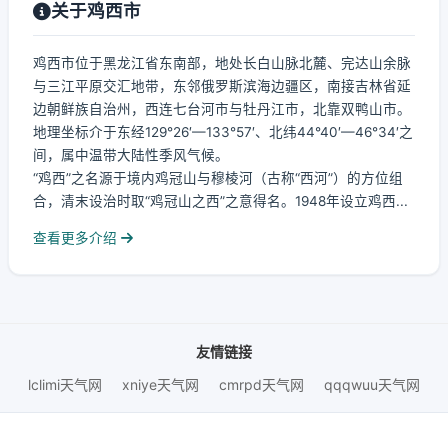
关于鸡西市
鸡西市位于黑龙江省东南部，地处长白山脉北麓、完达山余脉
与三江平原交汇地带，东邻俄罗斯滨海边疆区，南接吉林省延
边朝鲜族自治州，西连七台河市与牡丹江市，北靠双鸭山市。
地理坐标介于东经129°26′—133°57′、北纬44°40′—46°34′之
间，属中温带大陆性季风气候。
“鸡西”之名源于境内鸡冠山与穆棱河（古称“西河”）的方位组
合，清末设治时取“鸡冠山之西”之意得名。1948年设立鸡西...
查看更多介绍
友情链接
lclimi天气网
xniye天气网
cmrpd天气网
qqqwuu天气网