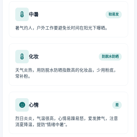
中暑
较易发
暑气灼人，户外工作要避免长时间在阳光下曝晒。
化妆
防脱水防晒
天气炎热，用防脱水防晒指数高的化妆品，少用粉底，
常补粉。
心情
差
烈日炎炎，气温很高，心情易躁易怒，爱发脾气，注意
消夏降温，提防“情绪中暑”。