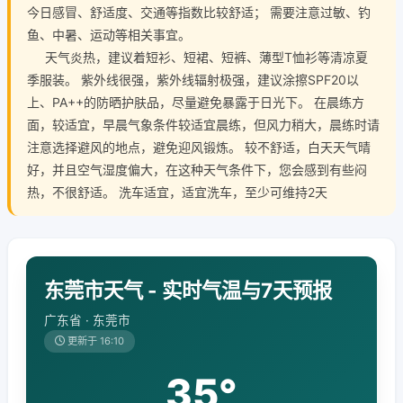
今日感冒、舒适度、交通等指数比较舒适； 需要注意过敏、钓
鱼、中暑、运动等相关事宜。
天气炎热，建议着短衫、短裙、短裤、薄型T恤衫等清凉夏
季服装。 紫外线很强，紫外线辐射极强，建议涂擦SPF20以
上、PA++的防晒护肤品，尽量避免暴露于日光下。 在晨练方
面，较适宜，早晨气象条件较适宜晨练，但风力稍大，晨练时请
注意选择避风的地点，避免迎风锻炼。 较不舒适，白天天气晴
好，并且空气湿度偏大，在这种天气条件下，您会感到有些闷
热，不很舒适。 洗车适宜，适宜洗车，至少可维持2天
东莞市天气 - 实时气温与7天预报
广东省 · 东莞市
更新于 16:10
35°