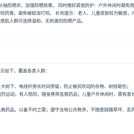
着长袖防晒衣，加强防晒效果。 同时做好其他防护：户外休闲时避免
咬药膏，避免被蚊虫叮咬。 补充提示：老人、儿童皮肤较为敏感，
敏感肌人群可选择温和、无刺激的防晒产品。
提示如下，覆盖各类人群：
牌、大树下、电线杆旁长时间停留，防止被风吹动的杂物、树枝砸伤；
免剧烈运动，有人陪同，随身携带急救药品；儿童户外休闲时，需有家
、急救药品，以备不时之需；遵守当地公共秩序，不随意踩踏草坪、丢