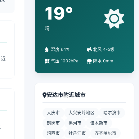
19°
晴
湿度 64%
北风 4-5级
、近
气压 1002hPa
降水 0mm
安达市附近城市
大庆市
大兴安岭地区
哈尔滨市
鹤岗市
黑河市
佳木斯市
衣
鸡西市
牡丹江市
齐齐哈尔市