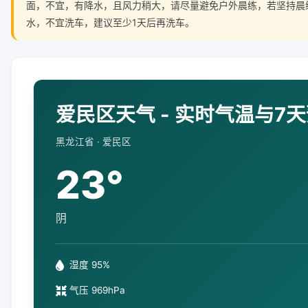
面，不宜，有降水，且风力稍大，请尽量避免户外晨练，若坚持晨
水，不宜洗车，建议至少1天后再洗车。
爱民区天气 - 实时气温与7
黑龙江省 · 爱民区
23°
阴
湿度 95%
气压 969hPa