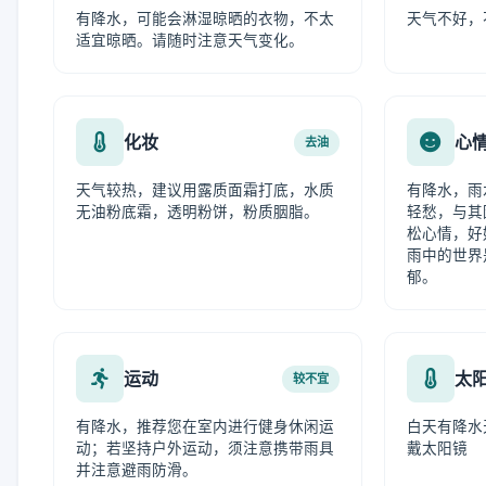
有降水，可能会淋湿晾晒的衣物，不太
天气不好，
适宜晾晒。请随时注意天气变化。
化妆
心
去油
天气较热，建议用露质面霜打底，水质
有降水，雨
无油粉底霜，透明粉饼，粉质胭脂。
轻愁，与其
松心情，好
雨中的世界
郁。
运动
太
较不宜
有降水，推荐您在室内进行健身休闲运
白天有降水
动；若坚持户外运动，须注意携带雨具
戴太阳镜
并注意避雨防滑。