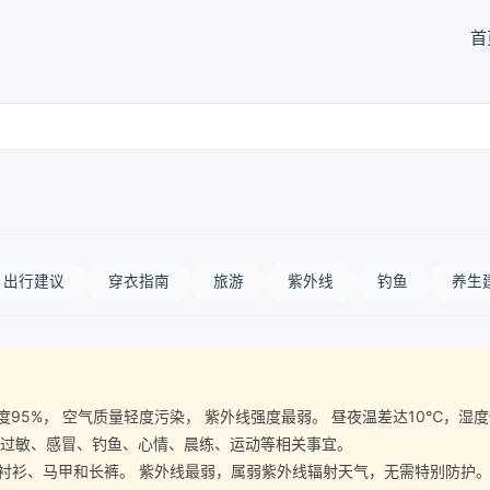
首
出行建议
穿衣指南
旅游
紫外线
钓鱼
养生
空气湿度95%， 空气质量轻度污染， 紫外线强度最弱。 昼夜温差达10℃
意过敏、感冒、钓鱼、心情、晨练、运动等相关事宜。
、马甲和长裤。 紫外线最弱，属弱紫外线辐射天气，无需特别防护。若长