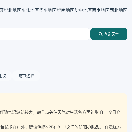
页
华北地区
东北地区
华东地区
华南地区
华中地区
西南地区
西北地区
查询天气
建议
城市选择
，湿度伴随气温波动较大，需重点关注天气对生活各方面的影响。 今日穿
期在户外，建议涂擦SPF在8-12之间的防晒护肤品。 在晨练方