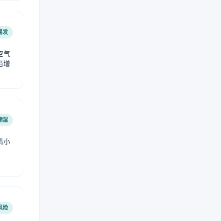
易发
空气
当增
潮湿
请小
风险