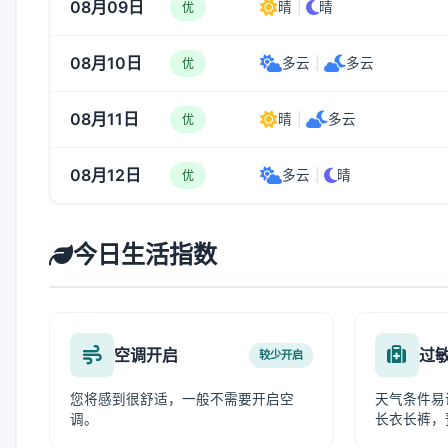
08月09日
晴
|
晴
优
08月10日
多云
|
多云
优
08月11日
晴
|
多云
优
08月12日
多云
|
晴
优
今日生活指数
空调开启
过
较少开启
您将感到很舒适，一般不需要开启空
天气条件易
调。
长衣长裤，