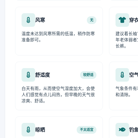
风寒
穿
无
温度未达到风寒所需的低温，稍作防寒
建议着长袖
准备即可。
年老体弱者
长裤。
舒适度
空
较舒适
白天有雨，从而使空气湿度加大，会使
气象条件有
人们感觉有点儿闷热，但早晚的天气很
和清除。
凉爽、舒适。
晾晒
钓
不太适宜