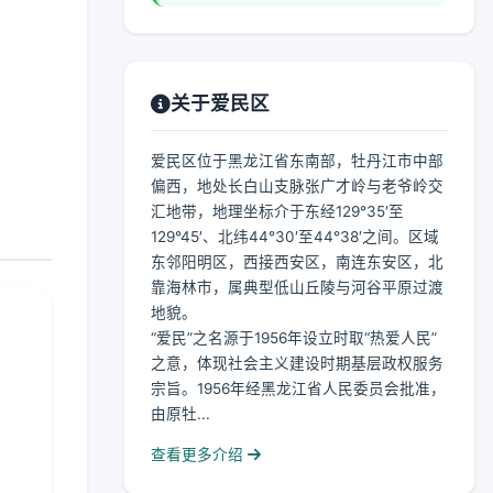
关于爱民区
爱民区位于黑龙江省东南部，牡丹江市中部
偏西，地处长白山支脉张广才岭与老爷岭交
汇地带，地理坐标介于东经129°35′至
129°45′、北纬44°30′至44°38′之间。区域
东邻阳明区，西接西安区，南连东安区，北
靠海林市，属典型低山丘陵与河谷平原过渡
地貌。
“爱民”之名源于1956年设立时取“热爱人民”
之意，体现社会主义建设时期基层政权服务
宗旨。1956年经黑龙江省人民委员会批准，
由原牡...
查看更多介绍