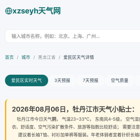
xzseyh天气网
首页
/
城市
/
黑龙江省
/
爱民区天气详情
爱民区实时天气
3天预报
7天预报
空气质量
2026年08月06日，牡丹江市天气小贴士：
牡丹江市今日天气
阴
， 气温23~33℃， 东南风4-5级， 
衣、舒适度、空气污染扩散条件、旅游等指数比较舒适； 需要注
建议着长袖T恤、衬衫加单裤等服装。年老体弱者宜着针织长袖衬衫