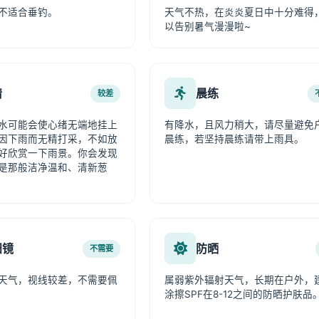
不适合垂钓。
天气不热，在炎炎夏日中十分难得
以告别暑气漫漫啦~
情
晨练
较差
水可能会使心绪无端地挂上
有降水，且风力稍大，请尽量避免
因下雨而无精打采，不如放
晨练，若坚持晨练请带上雨具。
好欣赏一下雨景。你会发现
是那般洁净温和、清新葱
阳镜
防晒
不需要
天气，视线较差，不需要佩
属弱紫外辐射天气，长期在户外，
涂擦SPF在8-12之间的防晒护肤品