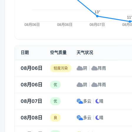
日期
空气质量
天气状况
08月06日
阴
|
阵雨
轻度污染
08月06日
阴
|
阵雨
优
08月07日
多云
|
晴
优
08月08日
多云
|
晴
良