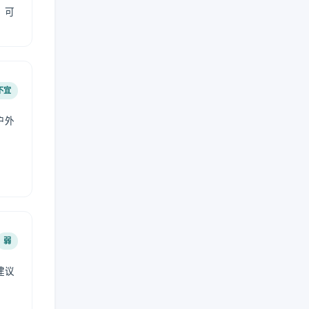
，可
不宜
户外
弱
建议
。