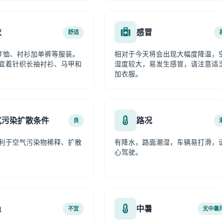
衣
感冒
舒适
T恤、衬衫加单裤等服装。
相对于今天将会出现大幅度降温，
宜着针织长袖衬衫、马甲和
湿度较大，易发生感冒，请注意适
加衣服。
气污染扩散条件
路况
良
利于空气污染物稀释、扩散
有降水，路面潮湿，车辆易打滑，
心驾驶。
鱼
中暑
不宜
无中暑