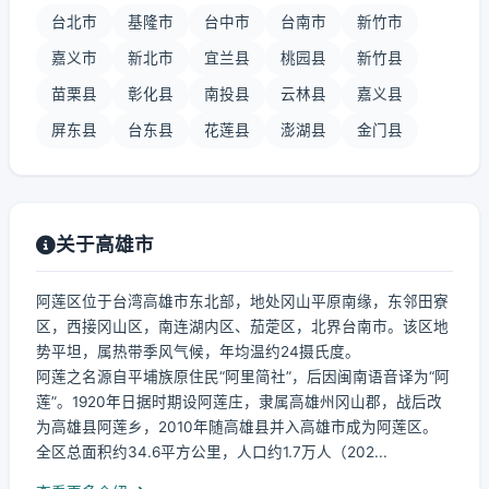
台北市
基隆市
台中市
台南市
新竹市
嘉义市
新北市
宜兰县
桃园县
新竹县
苗栗县
彰化县
南投县
云林县
嘉义县
屏东县
台东县
花莲县
澎湖县
金门县
关于高雄市
阿莲区位于台湾高雄市东北部，地处冈山平原南缘，东邻田寮
区，西接冈山区，南连湖内区、茄萣区，北界台南市。该区地
势平坦，属热带季风气候，年均温约24摄氏度。
阿莲之名源自平埔族原住民“阿里简社”，后因闽南语音译为“阿
莲”。1920年日据时期设阿莲庄，隶属高雄州冈山郡，战后改
为高雄县阿莲乡，2010年随高雄县并入高雄市成为阿莲区。
全区总面积约34.6平方公里，人口约1.7万人（202...