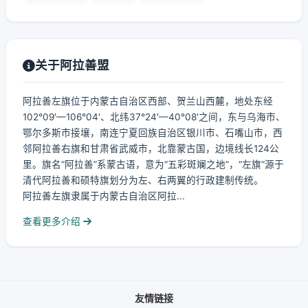
关于阿拉善盟
阿拉善左旗位于内蒙古自治区西部、贺兰山西麓，地处东经
102°09′—106°04′、北纬37°24′—40°08′之间，东与乌海市、
鄂尔多斯市接壤，南连宁夏回族自治区银川市、石嘴山市，西
邻阿拉善右旗和甘肃省武威市，北靠蒙古国，边境线长124公
里。旗名“阿拉善”系蒙古语，意为“五彩斑斓之地”，“左旗”源于
清代阿拉善和硕特旗划分为左、右两翼的行政建制传统。
阿拉善左旗隶属于内蒙古自治区阿拉...
查看更多介绍
友情链接