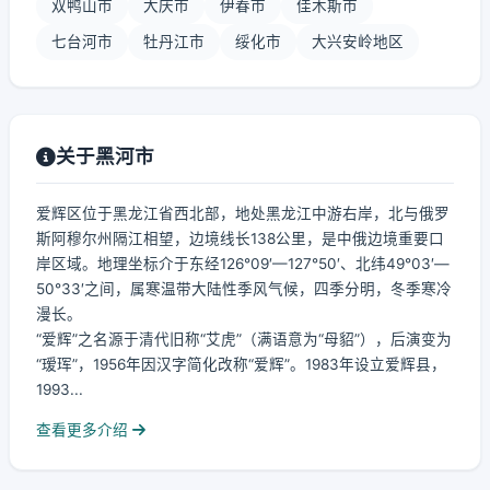
双鸭山市
大庆市
伊春市
佳木斯市
七台河市
牡丹江市
绥化市
大兴安岭地区
关于黑河市
爱辉区位于黑龙江省西北部，地处黑龙江中游右岸，北与俄罗
斯阿穆尔州隔江相望，边境线长138公里，是中俄边境重要口
岸区域。地理坐标介于东经126°09′—127°50′、北纬49°03′—
50°33′之间，属寒温带大陆性季风气候，四季分明，冬季寒冷
漫长。
“爱辉”之名源于清代旧称“艾虎”（满语意为“母貂”），后演变为
“瑷珲”，1956年因汉字简化改称“爱辉”。1983年设立爱辉县，
1993...
查看更多介绍