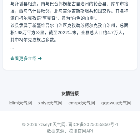
与拜城县相连，南与巴音郭楞蒙古自治州的轮台县、库车市接
壤，西与乌什县毗邻，北与吉尔吉斯斯坦共和国交界。其名称
源自柯尔克孜语“阿克奇”，意为“白色的山崖”。
该县隶属于新疆维吾尔自治区克孜勒苏柯尔克孜自治州，总面
积1.68万平方公里，截至2022年末，全县总人口约4.7万人，
其中柯尔克孜族占多数。
...
查看更多介绍
友情链接
lclimi天气网
xniye天气网
cmrpd天气网
qqqwuu天气网
© 2026 xzseyh天气网.
晋ICP备2025055850号-1
数据来源：腾讯官网API