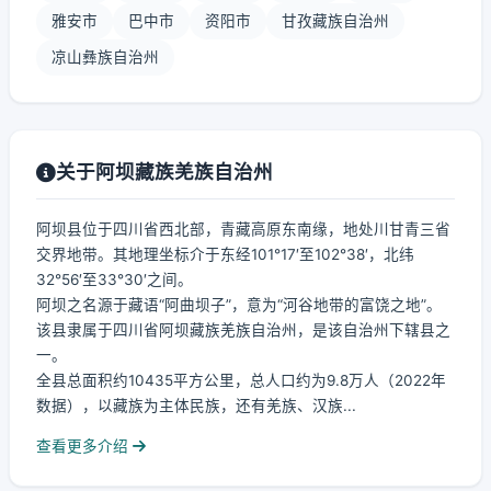
雅安市
巴中市
资阳市
甘孜藏族自治州
凉山彝族自治州
关于阿坝藏族羌族自治州
阿坝县位于四川省西北部，青藏高原东南缘，地处川甘青三省
交界地带。其地理坐标介于东经101°17′至102°38′，北纬
32°56′至33°30′之间。
阿坝之名源于藏语“阿曲坝子”，意为“河谷地带的富饶之地”。
该县隶属于四川省阿坝藏族羌族自治州，是该自治州下辖县之
一。
全县总面积约10435平方公里，总人口约为9.8万人（2022年
数据），以藏族为主体民族，还有羌族、汉族...
查看更多介绍