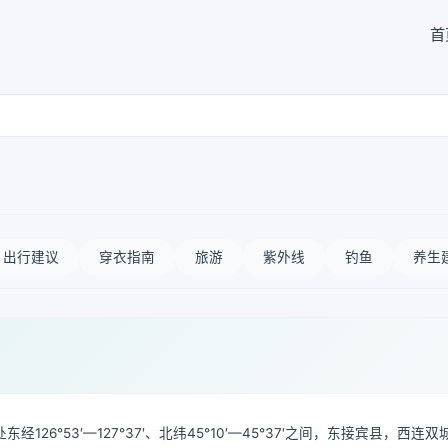
首
出行建议
穿衣指南
旅游
紫外线
钓鱼
养生
°53′—127°37′、北纬45°10′—45°37′之间，东接宾县，西连