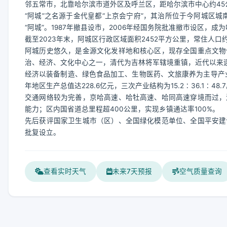
邻五常市，北靠哈尔滨市道外区及呼兰区，距哈尔滨市中心约45
“阿城”之名源于金代皇都“上京会宁府”，其治所位于今阿城区城
“阿城”。1987年撤县设市，2006年经国务院批准撤市设区，成
截至2023年末，阿城区行政区域面积2452平方公里，常住人口约
阿城历史悠久，是金源文化发祥地和核心区，现存全国重点文物
治、经济、文化中心之一，清代为吉林将军辖境重镇，近代以来
经济以装备制造、绿色食品加工、生物医药、文旅康养为主导产业
年地区生产总值达228.6亿元，三次产业结构为15.2∶36.1∶48.
交通网络较为完善，京哈高速、哈牡高速、哈同高速穿境而过，
能力；区内国省道总里程超400公里，实现乡镇通达率100%。
先后获评国家卫生城市（区）、全国绿化模范单位、全国平安建
批复设立。
查看实时天气
未来7天预报
空气质量查询