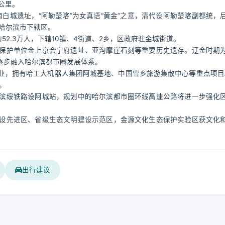
公里。
南白城遗址，“阿勒楚喀”为女真语“黄金”之意，清代设阿勒楚喀副都统，
为哈尔滨市下辖区。
52.3万人，下辖10镇、4街道、2乡，区政府驻金城街道。
保护单位金上京会宁府遗址、亚沟摩崖石刻等重要历史遗存。辽金时期
逐步融入哈尔滨都市圈发展体系。
，拥有哈工大机器人集团阿城基地、中国雪乡旅游集散中心等重点项目。
7。
滨绥铁路设阿城站，规划中的哈尔滨都市圈环线高速公路将进一步强化
设先进区、省级生态文明建设示范区，金源文化生态保护实验区获文化
出行建议