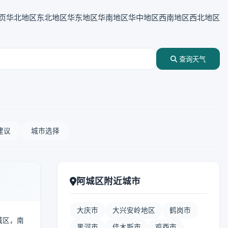
页
华北地区
东北地区
华东地区
华南地区
华中地区
西南地区
西北地区
查询天气
建议
城市选择
阿城区附近城市
大庆市
大兴安岭地区
鹤岗市
双城区，南
黑河市
佳木斯市
鸡西市